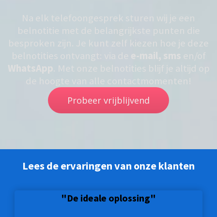
Na elk telefoongesprek sturen wij je een
belnotitie met de belangrijkste punten die
besproken zijn. Je kunt zelf kiezen hoe je deze
belnotities ontvangt: via de
e-mail, sms
en/of
WhatsApp
. Met onze belnotities blijf je altijd op
de hoogte van alle contactmomenten!
Probeer vrijblijvend
Lees de ervaringen van onze klanten
"De ideale oplossing"