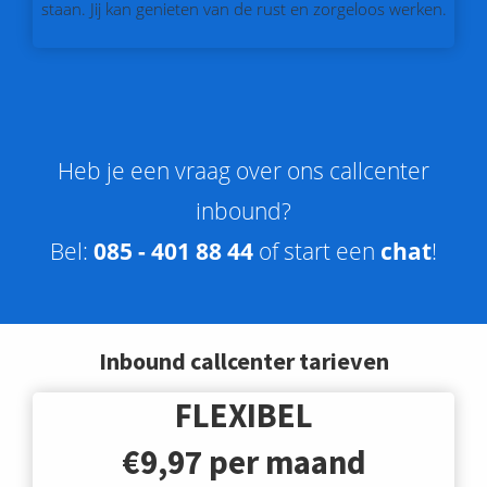
staan. Jij kan genieten van de rust en zorgeloos werken.
Heb je een vraag over ons callcenter
inbound?
Bel:
085 - 401 88 44
of start een
chat
!
Inbound callcenter tarieven
FLEXIBEL
€9,97
per maand