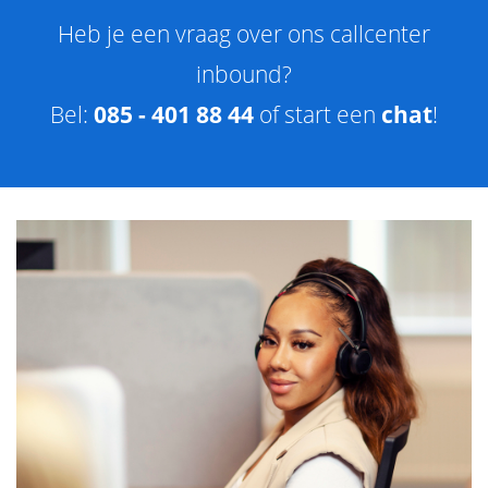
Heb je een vraag over ons callcenter
inbound?
Bel:
085 - 401 88 44
of start een
chat
!